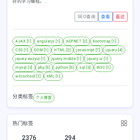
好的学习编程。..
SEO查询
查看
直达
AJAX [1]
angularjs [1]
ASP.NET [2]
bootstrap [1]
CSS [1]
DOM [1]
HTML [2]
javascript [7]
jquery [4]
jquery easyui [1]
jquery mobile [1]
jquery ui [1]
mysql [3]
php [5]
python [5]
sql [3]
W3C [1]
w3cschool [1]
XML [1]
分类标签
个人博客
热门标签
2376
294