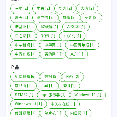
三星 [2]
中兴 [2]
华为 [2]
大唐 [2]
烽火 [2]
爱立信 [2]
群晖 [2]
苹果 [2]
诺基亚 [2]
52破解 [1]
APSGO [1]
IT之家 [1]
QQ云 [1]
中关村 [1]
中华新闻 [1]
中华网 [1]
中国青年报 [1]
中青在线 [1]
买购网 [1]
京东 [1]
产品
免费邮箱 [6]
数据 [5]
NAS [2]
软路由 [2]
ipad [1]
NSN [1]
STM32 [1]
vps服务器 [1]
Windows 10 [1]
Windows 11 [1]
中关村在线 [1]
优酷视频 [1]
单片机 [1]
向日葵 [1]