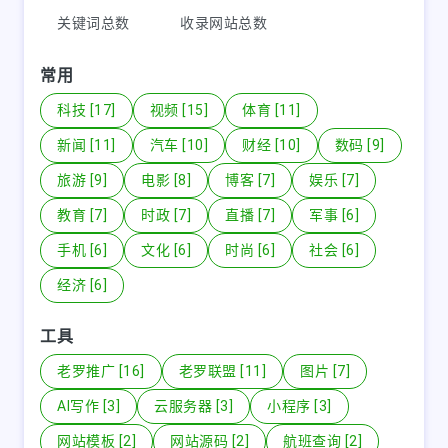
关键词总数
收录网站总数
常用
科技 [17]
视频 [15]
体育 [11]
新闻 [11]
汽车 [10]
财经 [10]
数码 [9]
旅游 [9]
电影 [8]
博客 [7]
娱乐 [7]
教育 [7]
时政 [7]
直播 [7]
军事 [6]
手机 [6]
文化 [6]
时尚 [6]
社会 [6]
经济 [6]
工具
老罗推广 [16]
老罗联盟 [11]
图片 [7]
AI写作 [3]
云服务器 [3]
小程序 [3]
网站模板 [2]
网站源码 [2]
航班查询 [2]